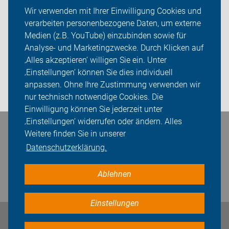
Radtouren
Wir verwenden mit Ihrer Einwilligung Cookies und
verarbeiten personenbezogene Daten, um externe
über den Kreisverband
Medien (z.B. YouTube) einzubinden sowie für
Sei dabei
Analyse- und Marketingzwecke. Durch Klicken auf
‚Alles akzeptieren‘ willigen Sie ein. Unter
Presse
‚Einstellungen‘ können Sie dies individuell
anpassen. Ohne Ihre Zustimmung verwenden wir
Login
nur technisch notwendige Cookies. Die
Einwilligung können Sie jederzeit unter
‚Einstellungen‘ widerrufen oder ändern. Alles
Bleiben Sie in Kontakt
Weitere finden Sie in unserer
Datenschutzerklärung.
Ablehnen
Einstellungen
Impressum
Datenschutz
Cookie-Einstellungen